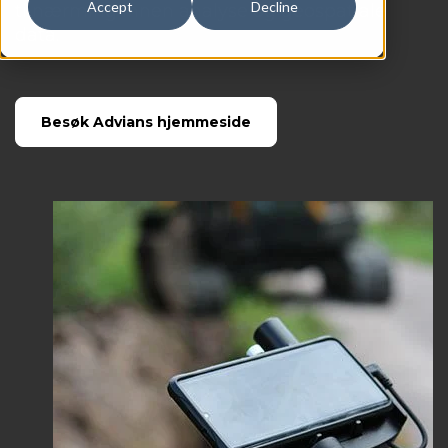
Accept
Decline
tilnærming innen analyse og geospatiale
data.
Besøk Advians hjemmeside