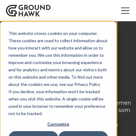
This website stores cookies on your computer.
These cookies are used to collect information about
how you interact with our website and allow us to
remember you. We use this information in order to
improve and customize your browsing experience
Groundhawk er en spin-
and for analytics and metrics about our visitors both
on this website and other media. To find out more
off fra Advian
about the cookies we use, see our Privacy Policy
If you decline, your information won’t be tracked
when you visit this website. A single cookie will be
Groundhawk jobber i samme lokaler sammen
used in your browser to remember your preference
med kolleger fra Advian Consulting, men som
not to be tracked.
en egen juridisk enhet, Groundhawk Oy.
Advian Consulting er spesielt kjent for sin
Customize
tekniske ekspertise og forretningsdrevne