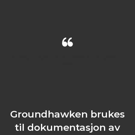
"Kartlegginger importeres alltid godt inn
i NIS."
Groundhawken brukes
til dokumentasjon av