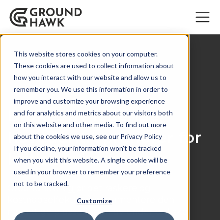
This website stores cookies on your computer.
These cookies are used to collect information about
how you interact with our website and allow us to
remember you. We use this information in order to
improve and customize your browsing experience
Brukes av ledende
and for analytics and metrics about our visitors both
on this website and other media. To find out more
hovedentreprenører for
about the cookies we use, see our Privacy Policy
If you decline, your information won’t be tracked
kritisk infrastruktur
when you visit this website. A single cookie will be
used in your browser to remember your preference
not to be tracked.
Groundhawk gjør det raskere og
kostnadseffektivt å dokumentere den
Customize
nøyaktige plasseringen av underjordiske